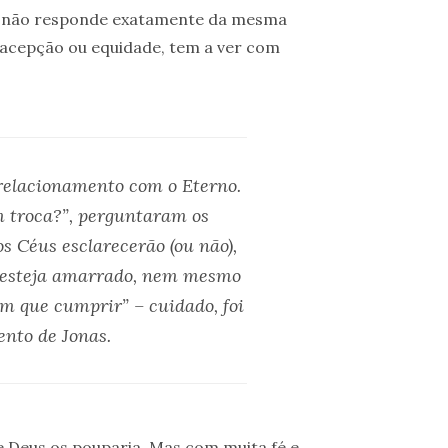
us não responde exatamente da mesma
, acepção ou equidade, tem a ver com
relacionamento com o Eterno.
 troca?”,
perguntaram os
os Céus esclarecerão (ou não),
 esteja amarrado, nem mesmo
tem que cumprir”
– cuidado, foi
nto de Jonas.
e Deus os pouparia. Mas com muita fé e