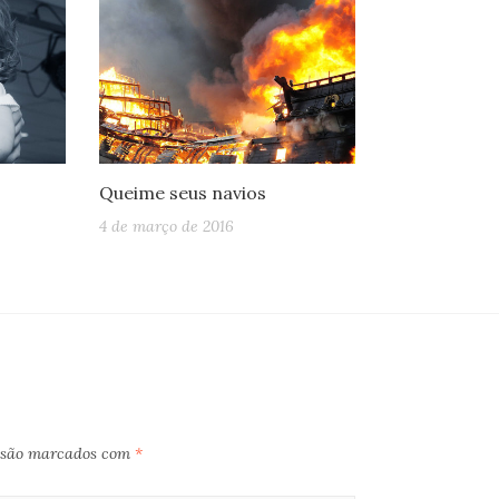
Queime seus navios
4 de março de 2016
s são marcados com
*